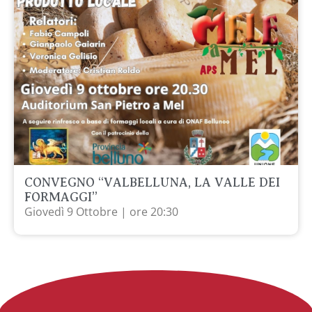
CONVEGNO “VALBELLUNA, LA VALLE DEI
FORMAGGI”
Giovedì 9 Ottobre | ore 20:30
CHI SIAMO
AZIENDE AGRICOLE
CORSI & CONVEGNI
MOSTRA MERCATO MELE A MEL