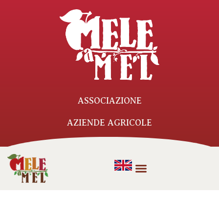
ASSOCIAZIONE
AZIENDE AGRICOLE
ATTI & DOCUMENTI
CONTATTI
APS Mele a Mel
Via Tempietto, 8 – Mel, 32026
Borgo Valbelluna BL